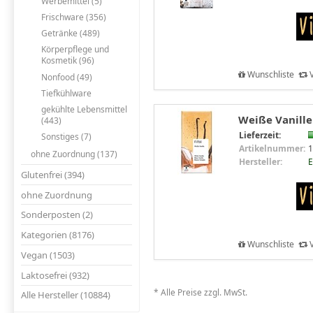
Werbemittel (5)
Frischware (356)
Getränke (489)
Körperpflege und
Kosmetik (96)
Wunschliste
V
Nonfood (49)
Tiefkühlware
gekühlte Lebensmittel
Weiße Vanille
(443)
Lieferzeit:
Sonstiges (7)
Artikelnummer:
1
ohne Zuordnung (137)
Hersteller:
E
Glutenfrei (394)
ohne Zuordnung
Sonderposten (2)
Kategorien (8176)
Wunschliste
V
Vegan (1503)
Laktosefrei (932)
* Alle Preise zzgl. MwSt.
Alle Hersteller (10884)