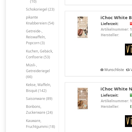
(10)
Schokoriegel (23)
iChoc White Ba
pikante
Knabbereien (54)
Lieferzeit:
Artikelnummer:
1
Getreide-,
Hersteller:
E
Reiswaffeln,
Popcorn (3)
Kuchen, Gebäck,
Confiserie (53)
Müsli-,
Wunschliste
V
Getreideriegel
(66)
Kekse, Waffeln,
iChoc White N
Bisquit (142)
Lieferzeit:
Saisonware (89)
Artikelnummer:
1
Hersteller:
E
Bonbons,
Zuckerware (24)
Kauware,
Fruchtgummi (18)