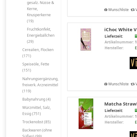
gesalz. Nüsse &
Kerne,
Wunschliste
V
Knusperkerne
(19)
iChoc White Va
Fruchtkonfekt,
Energiebällchen
Lieferzeit:
(29)
Artikelnummer:
1
Hersteller:
E
Cerealien, Flocken
(171)
Speiseöle, Fette
(151)
Nahrungsergänzung,
Wunschliste
V
freiverk. Arzneimittel
(119)
Babynahrung (4)
Matcha Strawb
Würzmittel, Salz,
Lieferzeit:
Essig (751)
Artikelnummer:
1
Trockenobst (85)
Hersteller:
E
Backwaren (ohne
Süßes) (99)