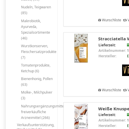
Nudeln, Teigwaren
(85)
Wunschliste
V
Makrobiotik,
Ayurveda,
Spezialsortimente
(46)
Stracciatella 
Lieferzeit:
Wurstkonserven,
Artikelnummer:
1
Fleischersatzprodukte
Hersteller:
E
(7)
Tomatenprodukte,
Ketchup (6)
Bienenhonig, Pollen
(63)
Wunschliste
V
Molke-, Milchpulver
(3)
Nahrungsergänzungsmittel,
Weiße Knusper
freiverkäufliche
Lieferzeit:
Arzneimittel (266)
Artikelnummer:
1
Verkaufsunterstützung,
Hersteller:
E