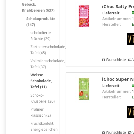
Gebäck,
iChoc Salty Pr
Knabbereien (637)
Lieferzeit:
Schokoprodukte
Artikelnummer:
1
Hersteller:
E
(147)
schokolierte
Früchte (29)
Zartbitterschokolade,
Tafel (45)
Wunschliste
V
Vollmilchschokolade,
Tafel (37)
Weisse
iChoc Super Nu
Schokolade,
Lieferzeit:
Tafel (11)
Artikelnummer:
1
Schoko-
Hersteller:
E
Knusperei (20)
Pralinen
klassisch (2)
Fruchtkonfekt,
Energiebällchen
Wunschliste
V