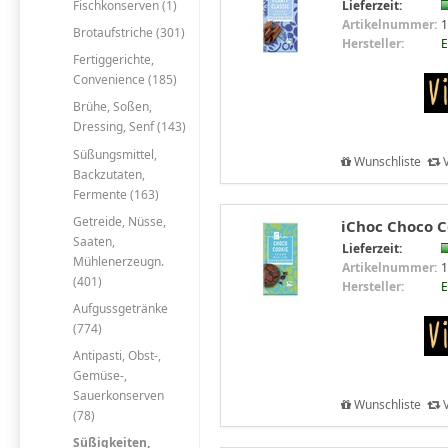
Fischkonserven (1)
Lieferzeit:
Artikelnummer:
1
Brotaufstriche (301)
Hersteller:
E
Fertiggerichte,
Convenience (185)
Brühe, Soßen,
Dressing, Senf (143)
Süßungsmittel,
Wunschliste
V
Backzutaten,
Fermente (163)
Getreide, Nüsse,
iChoc Choco Co
Saaten,
Lieferzeit:
Mühlenerzeugn.
Artikelnummer:
1
(401)
Hersteller:
E
Aufgussgetränke
(774)
Antipasti, Obst-,
Gemüse-,
Sauerkonserven
Wunschliste
V
(78)
Süßigkeiten,