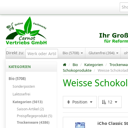
Direkt zu:
Bio (5708)
Glutenfrei (394)
o
/
Bio
/
Kategorien
/
Trockenwa
KATEGORIEN
Schokoprodukte
/
Weisse Schokolade
Bio (5708)
Weisse Schokol
Sonderposten
Laktosefrei
Position
12
Kategorien (5613)
Saison-Artikel (2)
Preispflegeprodukt (5)
Trockenware (4386)
iCho Classic St