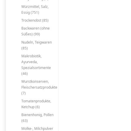
Würzmittel, Salz,
Essig (751)
Trockenobst (85)
Backwaren (ohne
Süßes) (99)
Nudeln, Teigwaren
(85)
Makrobiotik,
Ayurveda,
Spezialsortimente
(46)
Wurstkonserven,
Fleischersatzprodukte
(7)
Tomatenprodukte,
Ketchup (6)
Bienenhonig, Pollen
(63)
Molke-, Milchpulver