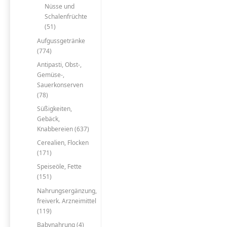
Nüsse und
Schalenfrüchte
(51)
Aufgussgetränke
(774)
Antipasti, Obst-,
Gemüse-,
Sauerkonserven
(78)
Süßigkeiten,
Gebäck,
Knabbereien (637)
Cerealien, Flocken
(171)
Speiseöle, Fette
(151)
Nahrungsergänzung,
freiverk. Arzneimittel
(119)
Babynahrung (4)