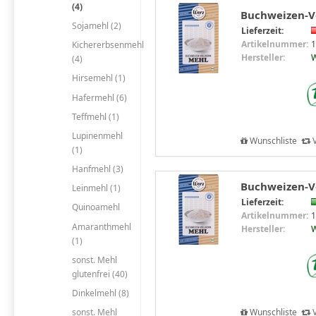
(4)
Buchweizen-Vo
Sojamehl (2)
Lieferzeit:
Artikelnummer:
1
Kichererbsenmehl
Hersteller:
W
(4)
Hirsemehl (1)
Hafermehl (6)
Teffmehl (1)
Lupinenmehl
Wunschliste
V
(1)
Hanfmehl (3)
Buchweizen-Vo
Leinmehl (1)
Lieferzeit:
Quinoamehl
Artikelnummer:
1
Amaranthmehl
Hersteller:
W
(1)
sonst. Mehl
glutenfrei (40)
Dinkelmehl (8)
Wunschliste
V
sonst. Mehl