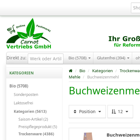
Direkt zu:
Bio (5708)
Glutenfrei (394)
o
/
Bio
/
Kategorien
/
Trockenwa
KATEGORIEN
Mehle
/
Buchweizenmehl
Bio (5708)
Buchweizenme
Sonderposten
Laktosefrei
Position
12
Kategorien (5613)
Saison-Artikel (2)
Preispflegeprodukt (5)
Trockenware (4386)
Buchweizenmeh