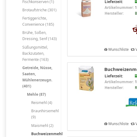
Fischkonserven (1)
Lieferzeit:
Artikelnummer:
1
Brotaufstriche (301)
Hersteller:
Fertiggerichte,
Convenience (185)
Brühe, Soßen,
Dressing, Senf (143)
Süßungsmittel,
Wunschliste
V
Backzutaten,
Fermente (163)
Getreide, Nüsse,
Buchweizenmeh
Saaten,
Lieferzeit:
Mühlenerzeugn.
Artikelnummer:
1
(401)
Hersteller:
R
Mehle (87)
Reismehl (4)
Braunhirsemehl
(9)
Wunschliste
V
Maismehl (2)
Buchweizenmehl