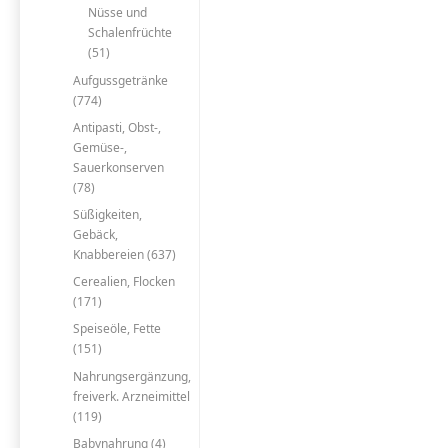
Nüsse und
Schalenfrüchte
(51)
Aufgussgetränke
(774)
Antipasti, Obst-,
Gemüse-,
Sauerkonserven
(78)
Süßigkeiten,
Gebäck,
Knabbereien (637)
Cerealien, Flocken
(171)
Speiseöle, Fette
(151)
Nahrungsergänzung,
freiverk. Arzneimittel
(119)
Babynahrung (4)