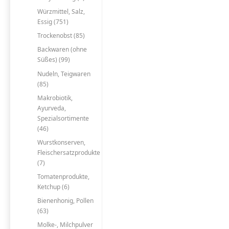
Würzmittel, Salz,
Essig (751)
Trockenobst (85)
Backwaren (ohne
Süßes) (99)
Nudeln, Teigwaren
(85)
Makrobiotik,
Ayurveda,
Spezialsortimente
(46)
Wurstkonserven,
Fleischersatzprodukte
(7)
Tomatenprodukte,
Ketchup (6)
Bienenhonig, Pollen
(63)
Molke-, Milchpulver