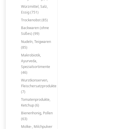
Würzmittel, Salz,
Essig (751)
Trockenobst (85)
Backwaren (ohne
Süßes) (99)
Nudeln, Teigwaren
(85)
Makrobiotik,
Ayurveda,
Spezialsortimente
(46)
Wurstkonserven,
Fleischersatzprodukte
(7)
Tomatenprodukte,
Ketchup (6)
Bienenhonig, Pollen
(63)
Molke-, Milchpulver