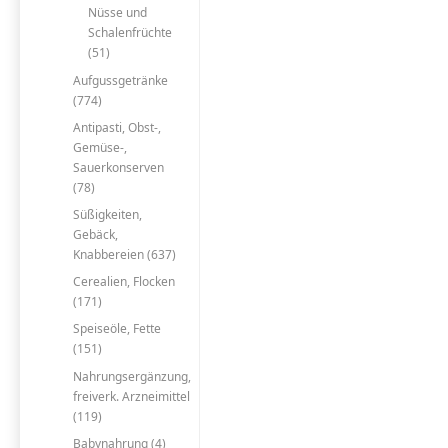
Nüsse und
Schalenfrüchte
(51)
Aufgussgetränke
(774)
Antipasti, Obst-,
Gemüse-,
Sauerkonserven
(78)
Süßigkeiten,
Gebäck,
Knabbereien (637)
Cerealien, Flocken
(171)
Speiseöle, Fette
(151)
Nahrungsergänzung,
freiverk. Arzneimittel
(119)
Babynahrung (4)