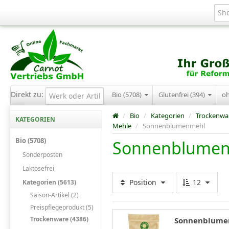
Direkt zu:
Bio (5708)
Glutenfrei (394)
o
/
Bio
/
Kategorien
/
Trockenwa
KATEGORIEN
Mehle
/
Sonnenblumenmehl
Bio (5708)
Sonnenblume
Sonderposten
Laktosefrei
Position
12
Kategorien (5613)
Saison-Artikel (2)
Preispflegeprodukt (5)
Trockenware (4386)
Sonnenblumenm