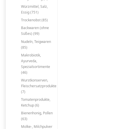
Würzmittel, Salz,
Essig (751)
Trockenobst (85)
Backwaren (ohne
Süßes) (99)
Nudeln, Teigwaren
(85)
Makrobiotik,
Ayurveda,
Spezialsortimente
(46)
Wurstkonserven,
Fleischersatzprodukte
(7)
Tomatenprodukte,
Ketchup (6)
Bienenhonig, Pollen
(63)
Molke-, Milchpulver