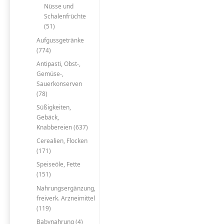
Nüsse und
Schalenfrüchte
(51)
Aufgussgetränke
(774)
Antipasti, Obst-,
Gemüse-,
Sauerkonserven
(78)
Süßigkeiten,
Gebäck,
Knabbereien (637)
Cerealien, Flocken
(171)
Speiseöle, Fette
(151)
Nahrungsergänzung,
freiverk. Arzneimittel
(119)
Babynahrung (4)