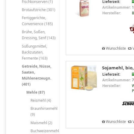
Fischkonserven (1)
Lieferzeit:
Artikelnummer:
1
Brotaufstriche (301)
Hersteller:
Fertiggerichte,
Convenience (185)
Brühe, Soßen,
Dressing, Senf (143)
Süßungsmittel,
Wunschliste
V
Backzutaten,
Fermente (163)
Getreide, Nüsse,
Sojamehl, bio
Saaten,
Lieferzeit:
Mühlenerzeugn.
Artikelnummer:
7
(401)
Hersteller:
W
P
Mehle (87)
Reismehl (4)
Braunhirsemehl
(9)
Wunschliste
V
Maismehl (2)
Buchweizenmehl