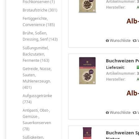
Artikelnummer:
3
Fischkonserven (1)
Hersteller:
A
Brotaufstriche (301)
Fertiggerichte,
Convenience (185)
Brühe, Soßen,
Dressing, Senf (143)
Wunschliste
V
Süßungsmittel,
Backzutaten,
Buchweizen Pe
Fermente (163)
Lieferzeit:
Getreide, Nüsse,
Artikelnummer:
3
Saaten,
Hersteller:
A
Mühlenerzeugn.
(401)
Aufgussgetränke
(774)
Antipasti, Obst-,
Wunschliste
V
Gemüse-,
Sauerkonserven
(78)
Buchweizen Sp
Süßigkeiten,
Natur