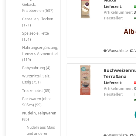
Gebäck,
Lieferzeit:
Knabbereien (637)
Artikelnummer:
3
Hersteller:
A
Cerealien, Flocken
(171)
Speiseöle, Fette
(151)
Nahrungsergänzung,
Wunschliste
V
freiverk. Arzneimittel
(119)
Babynahrung (4)
Buchweizennud
TerraSana
Würzmittel, Salz,
Essig (751)
Lieferzeit:
Artikelnummer:
3
Trockenobst (85)
Hersteller:
T
Backwaren (ohne
e
Süßes) (99)
Nudeln, Teigwaren
(85)
Nudeln aus Mais
und anderen
Wunschliste
V