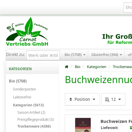
Direkt zu:
Bio (5708)
Glutenfrei (394)
o
/
Bio
/
Kategorien
/
Trockenwa
KATEGORIEN
Buchweizennu
Bio (5708)
Sonderposten
Laktosefrei
Position
12
Kategorien (5613)
Saison-Artikel (2)
Preispflegeprodukt (5)
Buchweizen Fus
Trockenware (4386)
Lieferzeit: