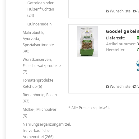
Getreiden oder
Hülsenfrüchten
Wunschliste
V
(24)
Quinoanudeln
Goodel gekeim
Makrobiotik,
Lieferzeit:
Ayurveda,
Artikelnummer:
3
Spezialsortimente
Hersteller:
G
(46)
Wurstkonserven,
Fleischersatzprodukte
(7)
Tomatenprodukte,
Wunschliste
V
Ketchup (6)
Bienenhonig, Pollen
(63)
* Alle Preise zzgl. MwSt.
Molke-, Milchpulver
(3)
Nahrungsergänzungsmittel,
freiverkäufliche
Arzneimittel (266)