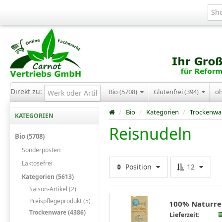
Direkt zu:
Bio (5708)
Glutenfrei (394)
o
/
Bio
/
Kategorien
/
Trockenwa
KATEGORIEN
Reisnudeln
Bio (5708)
Sonderposten
Laktosefrei
Position
12
Kategorien (5613)
Saison-Artikel (2)
Preispflegeprodukt (5)
100% Naturrei
Trockenware (4386)
Lieferzeit: