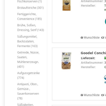
Artikelnummer:
3
Fischkonserven (1)
Hersteller:
T
Brotaufstriche (301)
e
Fertiggerichte,
Convenience (185)
Brühe, Soßen,
Dressing, Senf (143)
Süßungsmittel,
Wunschliste
V
Backzutaten,
Fermente (163)
Getreide, Nüsse,
Goodel Conchig
Saaten,
Lieferzeit:
Mühlenerzeugn.
Artikelnummer:
3
(401)
Hersteller:
G
Aufgussgetränke
(774)
Antipasti, Obst-,
Gemüse-,
Sauerkonserven
Wunschliste
V
(78)
Süßigkeiten,