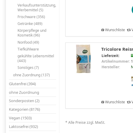
Verkaufsunterstützung,
Werbemittel (5)
Frischware (356)
Getränke (489)
Wunschliste
V
Körperpflege und
Kosmetik (96)
Nonfood (49)
Tricolore Reis
Tiefkühlware
Lieferzeit:
gekühlte Lebensmittel
(443)
Artikelnummer:
1
Hersteller:
N
Sonstiges (7)
ohne Zuordnung (137)
Glutenfrei (394)
ohne Zuordnung
Sonderposten (2)
Wunschliste
V
Kategorien (8176)
Vegan (1503)
* Alle Preise zzgl. MwSt.
Laktosefrei (932)