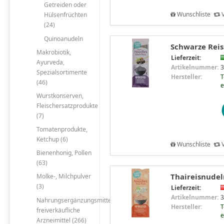
Getreiden oder
Wunschliste
V
Hülsenfrüchten
(24)
Quinoanudeln
Schwarze Reis
Makrobiotik,
Lieferzeit:
Ayurveda,
Artikelnummer:
3
Spezialsortimente
Hersteller:
T
(46)
e
Wurstkonserven,
Fleischersatzprodukte
(7)
Tomatenprodukte,
Ketchup (6)
Wunschliste
V
Bienenhonig, Pollen
(63)
Thaireisnudel
Molke-, Milchpulver
(3)
Lieferzeit:
Artikelnummer:
3
Nahrungsergänzungsmittel,
Hersteller:
T
freiverkäufliche
e
Arzneimittel (266)