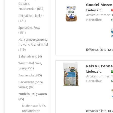
Gebäck,
Goodel Mezze 
Knabbereien (637)
Lieferzeit:
Artikelnummer:
3
Cerealien, Flocken
Hersteller:
G
(171)
Speiseöle, Fette
(151)
Nahrungsergänzung,
freiverk. Arzneimittel
Wunschliste
V
(119)
Babynahrung (4)
Würzmittel, Salz,
Reis VK Penne
Essig (751)
Lieferzeit:
Trockenobst (85)
Artikelnummer:
1
Hersteller:
N
Backwaren (ohne
Süßes) (99)
Nudeln, Teigwaren
(85)
Nudeln aus Mais
Wunschliste
V
und anderen