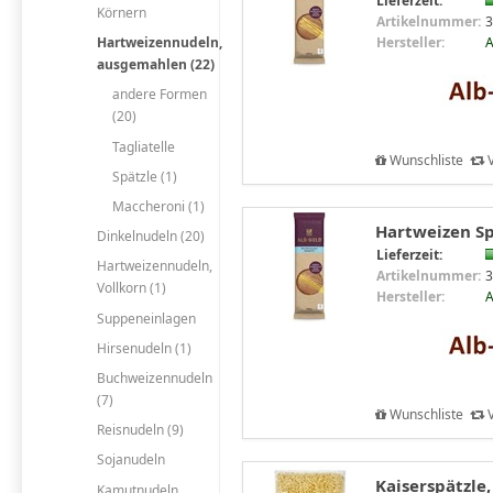
Lieferzeit:
Körnern
Artikelnummer:
3
Hersteller:
A
Hartweizennudeln,
ausgemahlen (22)
andere Formen
(20)
Tagliatelle
Wunschliste
V
Spätzle (1)
Maccheroni (1)
Hartweizen Spa
Dinkelnudeln (20)
Lieferzeit:
Hartweizennudeln,
Artikelnummer:
3
Vollkorn (1)
Hersteller:
A
Suppeneinlagen
Hirsenudeln (1)
Buchweizennudeln
(7)
Wunschliste
V
Reisnudeln (9)
Sojanudeln
Kaiserspätzle,
Kamutnudeln