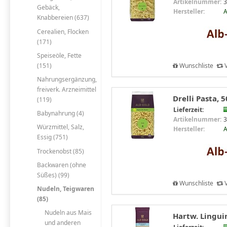
Artikelnummer:
3
Gebäck,
Hersteller:
A
Knabbereien (637)
Cerealien, Flocken
(171)
Speiseöle, Fette
(151)
Wunschliste
V
Nahrungsergänzung,
freiverk. Arzneimittel
Drelli Pasta, 
(119)
Lieferzeit:
Babynahrung (4)
Artikelnummer:
3
Würzmittel, Salz,
Hersteller:
A
Essig (751)
Trockenobst (85)
Backwaren (ohne
Süßes) (99)
Wunschliste
V
Nudeln, Teigwaren
(85)
Nudeln aus Mais
Hartw. Linguin
und anderen