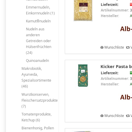
Lieferzeit:
Emmernudeln,
Artikelnummer:
3
Einkornnudeln (1)
Hersteller:
A
Kamut®nudeln
Nudeln aus
anderen
Getreiden oder
Hülsenfrüchten
Wunschliste
V
(24)
Quinoanudeln
Kicker Pasta b
Makrobiotik,
Lieferzeit:
Ayurveda,
Artikelnummer:
3
Spezialsortimente
Hersteller:
A
(46)
Wurstkonserven,
Fleischersatzprodukte
(7)
Tomatenprodukte,
Wunschliste
V
Ketchup (6)
Bienenhonig, Pollen