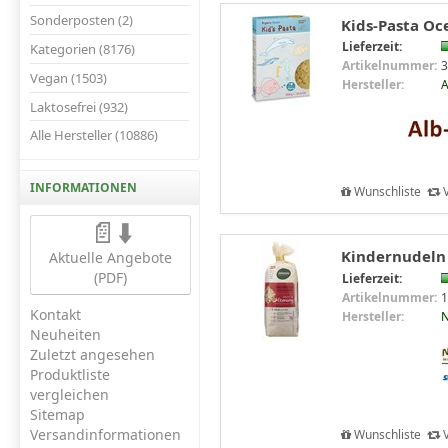
Sonderposten (2)
Kids-Pasta Oce
Lieferzeit:
Kategorien (8176)
Artikelnummer:
3
Vegan (1503)
Hersteller:
A
Laktosefrei (932)
Alle Hersteller (10886)
INFORMATIONEN
Wunschliste
V
📄⬇️
Kindernudeln
Aktuelle Angebote
(PDF)
Lieferzeit:
Artikelnummer:
1
Kontakt
Hersteller:
N
Neuheiten
Zuletzt angesehen
Produktliste
vergleichen
Sitemap
Versandinformationen
Wunschliste
V