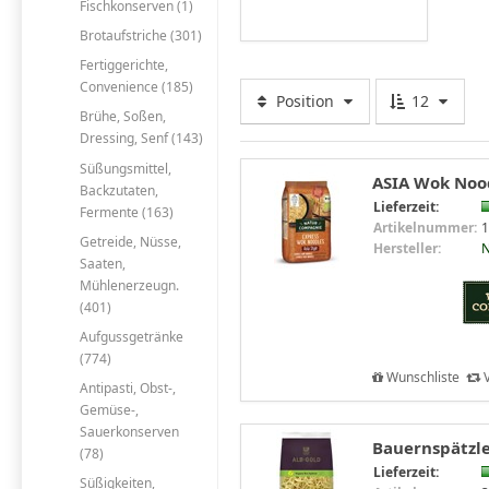
Fischkonserven (1)
Brotaufstriche (301)
Fertiggerichte,
Convenience (185)
Position
12
Brühe, Soßen,
Dressing, Senf (143)
Süßungsmittel,
ASIA Wok Nood
Backzutaten,
Lieferzeit:
Fermente (163)
Artikelnummer:
1
Getreide, Nüsse,
Hersteller:
Saaten,
Mühlenerzeugn.
(401)
Aufgussgetränke
(774)
Wunschliste
V
Antipasti, Obst-,
Gemüse-,
Sauerkonserven
Bauernspätzle
(78)
Lieferzeit:
Süßigkeiten,