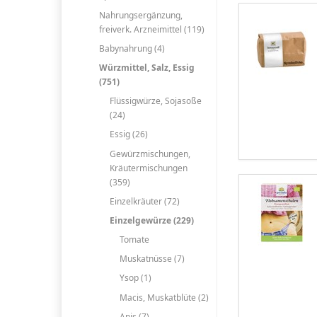
Nahrungsergänzung,
freiverk. Arzneimittel (119)
Babynahrung (4)
Würzmittel, Salz, Essig
(751)
Flüssigwürze, Sojasoße
(24)
Essig (26)
Gewürzmischungen,
Kräutermischungen
(359)
Einzelkräuter (72)
Einzelgewürze (229)
Tomate
Muskatnüsse (7)
Ysop (1)
Macis, Muskatblüte (2)
Anis (7)