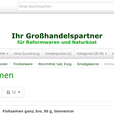
394)
ohne Zuordnung
Sonderposten (2)
Kategorien (8176)
V
orien
/
Trockenware
/
Würzmittel, Salz, Essig
/
Einzelgewürze
/
Flohs
men
12
Flohsamen ganz, bio, 90 g, Sonnentor