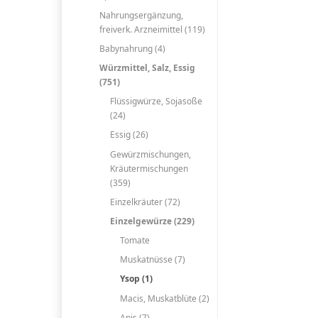
Nahrungsergänzung,
freiverk. Arzneimittel (119)
Babynahrung (4)
Würzmittel, Salz, Essig
(751)
Flüssigwürze, Sojasoße
(24)
Essig (26)
Gewürzmischungen,
Kräutermischungen
(359)
Einzelkräuter (72)
Einzelgewürze (229)
Tomate
Muskatnüsse (7)
Ysop (1)
Macis, Muskatblüte (2)
Anis (7)