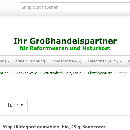
394)
ohne Zuordnung
Sonderposten (2)
Kategorien (8176)
V
orien
/
Trockenware
/
Würzmittel, Salz, Essig
/
Einzelgewürze
/
Ysop
12
Ysop Hildegard gemahlen, bio, 25 g, Sonnentor