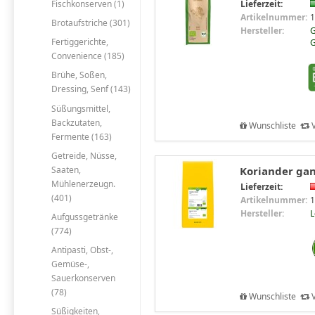
Fischkonserven (1)
Lieferzeit:
Artikelnummer:
1
Brotaufstriche (301)
Hersteller:
G
Fertiggerichte,
Convenience (185)
Brühe, Soßen,
Dressing, Senf (143)
Süßungsmittel,
Backzutaten,
Wunschliste
V
Fermente (163)
Getreide, Nüsse,
Saaten,
Koriander gan
Mühlenerzeugn.
Lieferzeit:
(401)
Artikelnummer:
1
Hersteller:
Aufgussgetränke
(774)
Antipasti, Obst-,
Gemüse-,
Sauerkonserven
(78)
Wunschliste
V
Süßigkeiten,