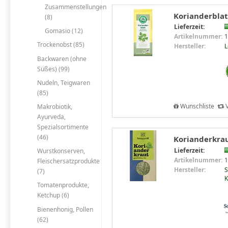
Zusammenstellungen
Korianderblat
(8)
Lieferzeit:
Gomasio (12)
Artikelnummer:
1
Trockenobst (85)
Hersteller:
Backwaren (ohne
Süßes) (99)
Nudeln, Teigwaren
(85)
Wunschliste
V
Makrobiotik,
Ayurveda,
Spezialsortimente
(46)
Korianderkrau
Lieferzeit:
Wurstkonserven,
Artikelnummer:
1
Fleischersatzprodukte
Hersteller:
S
(7)
K
Tomatenprodukte,
Ketchup (6)
Bienenhonig, Pollen
(62)