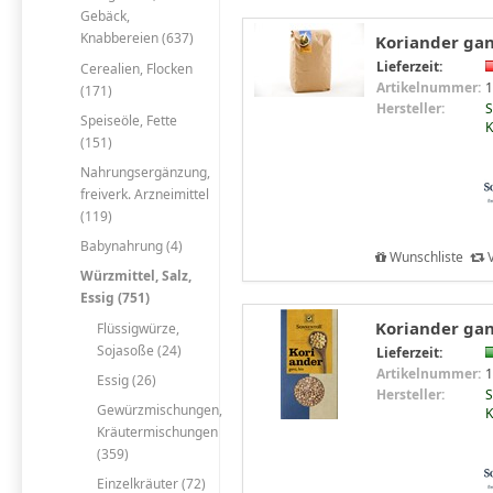
Gebäck,
Knabbereien (637)
Koriander gan
Lieferzeit:
Cerealien, Flocken
Artikelnummer:
1
(171)
Hersteller:
S
Speiseöle, Fette
K
(151)
Nahrungsergänzung,
freiverk. Arzneimittel
(119)
Babynahrung (4)
Wunschliste
V
Würzmittel, Salz,
Essig (751)
Koriander ganz
Flüssigwürze,
Sojasoße (24)
Lieferzeit:
Artikelnummer:
1
Essig (26)
Hersteller:
S
Gewürzmischungen,
K
Kräutermischungen
(359)
Einzelkräuter (72)