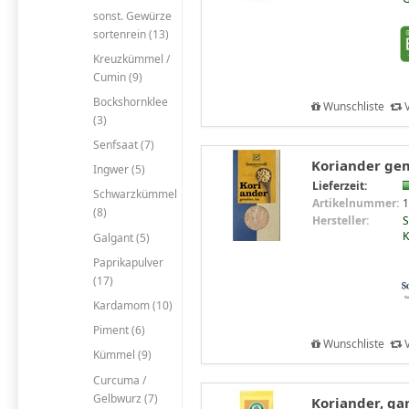
sonst. Gewürze
sortenrein (13)
Kreuzkümmel /
Cumin (9)
Bockshornklee
Wunschliste
V
(3)
Senfsaat (7)
Koriander gem
Ingwer (5)
Lieferzeit:
Schwarzkümmel
Artikelnummer:
1
(8)
Hersteller:
S
K
Galgant (5)
Paprikapulver
(17)
Kardamom (10)
Piment (6)
Wunschliste
V
Kümmel (9)
Curcuma /
Gelbwurz (7)
Koriander, ga