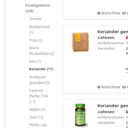
Einzelgewürze
(229)
Wunschliste
V
Tomate
Muskatnüsse
Koriander gem
(7)
Lieferzeit:
Ysop (1)
Artikelnummer:
1
Macis,
Hersteller:
S
K
Muskatblüte (2)
Anis (7)
Koriander (11)
Knoblauch
granuliert (5)
Wunschliste
V
Cayenne
Pfeffer, Chili
(11)
Koriander gem
Nelken (5)
Lieferzeit:
Zimt (15)
Artikelnummer:
1
Hersteller:
G
Pfeffer (36)