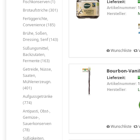
Fischkonserven (1)
Lieferzeit:
Artikelnummer:
1
Brotaufstriche (301)
Hersteller:
N
Fertiggerichte,
Convenience (185)
Brühe, Soßen,
Dressing, Senf (143)
Süßungsmittel,
Wunschliste
V
Backzutaten,
Fermente (163)
Getreide, Nüsse,
Bourbon-Vanil
Saaten,
Lieferzeit:
Mühlenerzeugn.
Artikelnummer:
1
(401)
Hersteller:
Aufgussgetränke
(774)
Antipasti, Obst-,
Gemüse-,
Sauerkonserven
Wunschliste
V
(78)
Süßigkeiten,