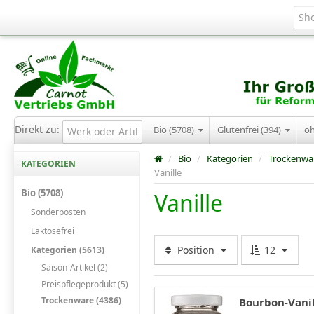
Direkt zu:
Bio (5708)
Glutenfrei (394)
o
/
Bio
/
Kategorien
/
Trockenwa
KATEGORIEN
Vanille
Bio (5708)
Vanille
Sonderposten
Laktosefrei
Position
12
Kategorien (5613)
Saison-Artikel (2)
Preispflegeprodukt (5)
Trockenware (4386)
Bourbon-Vanil