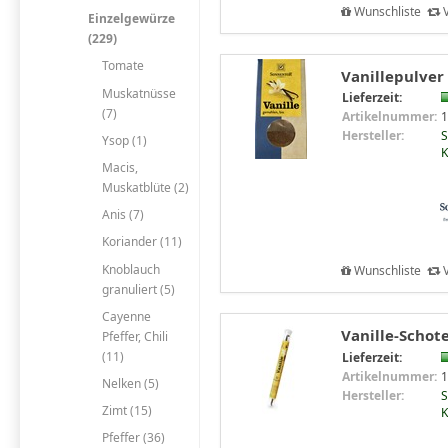
Wunschliste
V
Einzelgewürze
(229)
Tomate
Vanillepulver
Muskatnüsse
Lieferzeit:
(7)
Artikelnummer:
1
Hersteller:
S
Ysop (1)
K
Macis,
Muskatblüte (2)
Anis (7)
Koriander (11)
Knoblauch
Wunschliste
V
granuliert (5)
Cayenne
Vanille-Schot
Pfeffer, Chili
(11)
Lieferzeit:
Artikelnummer:
1
Nelken (5)
Hersteller:
S
Zimt (15)
K
Pfeffer (36)