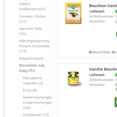
Gebäck,
Bourbon-Vanil
Knabbereien (637)
Lieferzeit:
Cerealien, Flocken
Artikelnummer:
1
Hersteller:
(171)
Speiseöle, Fette
(151)
Nahrungsergänzung,
freiverk. Arzneimittel
(119)
Wunschliste
V
Babynahrung (4)
Würzmittel, Salz,
Vanille Bourb
Essig (751)
Lieferzeit:
Flüssigwürze,
Artikelnummer:
1
Sojasoße (24)
Hersteller:
G
Essig (26)
Gewürzmischungen,
Kräutermischungen
(359)
Einzelkräuter (72)